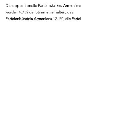
Die oppositionelle Partei «
starkes Armenien
» 
würde 14.9 % der Stimmen erhalten, das 
Parteienbündnis Armeniens
 12.1%, 
die Partei 
«Wohlhabendes Armenien» 
8.7 % und 
schliesslich die Partei 
Wings of Unity
 5.8. %.
Mit über 40 % der Stimmen kann die Opposition 
im neuen Parlament somit einen so 
einflussreichen Block bilden, dass die Regierung 
welche sie auch sein wird
 diesen nicht ignorieren 
kann.
Das könnte sich durchaus positiv für die 
Demokratie in Armenien auswirken.
Oder die gleich grossen Blöcke der Opposition 
und der Siegerpartei könnten die im Parlament 
widerspiegelte Spaltung in der Gesellschaft 
lähmen.
In einem scheinen die Armenier 