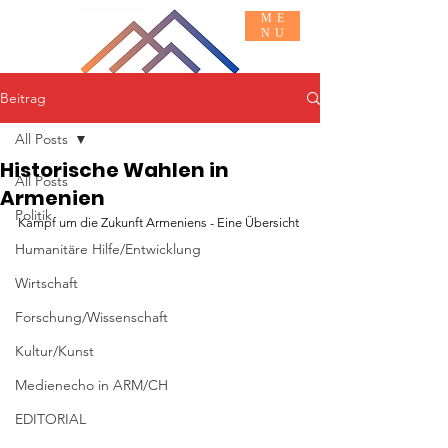
ME
NU
Beitrag
Basis INFO
MACH MIT
All Posts
Historische Wahlen in
All Posts
Armenien
Politik
Kampf um die Zukunft Armeniens - Eine Übersicht
Humanitäre Hilfe/Entwicklung
Wirtschaft
Forschung/Wissenschaft
Kultur/Kunst
Medienecho in ARM/CH
EDITORIAL