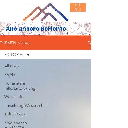
ME
NU
Alle unsere Berichte
.
Basis INFO
MACH MIT
THEMEN Archive
EDITORIAL
All Posts
Politik
Humanitäre
Hilfe/Entwicklung
Wirtschaft
Forschung/Wissenschaft
Kultur/Kunst
Medienecho
in ARM/CH