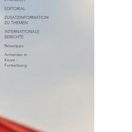
EDITORIAL
ZUSATZINFORMATION
ZU THEMEN
INTERNATIONALE
BERICHTE
Reisetipps
Armenien in
Kürze -
Fortsetzung