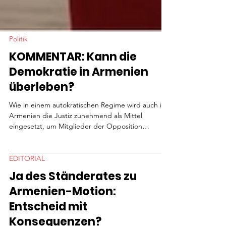
Politik
KOMMENTAR: Kann die
Demokratie in Armenien
überleben?
Wie in einem autokratischen Regime wird auch in
Armenien die Justiz zunehmend als Mittel
eingesetzt, um Mitglieder der Opposition
willkürlich festzunehmen, Widersacher zu
diskreditieren oder die Pressefreiheit
einzuschränken.
EDITORIAL
Ja des Ständerates zu
Armenien-Motion:
Entscheid mit