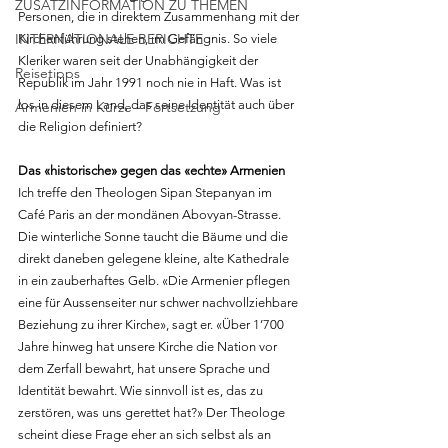
ZUSATZINFORMATION ZU THEMEN
Personen, die in direktem Zusammenhang mit der 
INTERNATIONALE BERICHTE
Kirchenführung stehen, im Gefängnis. So viele 
Kleriker waren seit der Unabhängigkeit der 
Reisetipps
Republik im Jahr 1991 noch nie in Haft. Was ist 
los in diesem Land, das seine Identität auch über 
Armenien in Kürze - Fortsetzung
die Religion definiert? 
Das «historische» gegen das «echte» Armenien
Ich treffe den Theologen Sipan Stepanyan im 
Café Paris an der mondänen Abovyan-Strasse. 
Die winterliche Sonne taucht die Bäume und die 
direkt daneben gelegene kleine, alte Kathedrale 
in ein zauberhaftes Gelb. «Die Armenier pflegen 
eine für Aussenseiter nur schwer nachvollziehbare 
Beziehung zu ihrer Kirche», sagt er. «Über 1’700 
Jahre hinweg hat unsere Kirche die Nation vor 
dem Zerfall bewahrt, hat unsere Sprache und 
Identität bewahrt. Wie sinnvoll ist es, das zu 
zerstören, was uns gerettet hat?» Der Theologe 
scheint diese Frage eher an sich selbst als an 