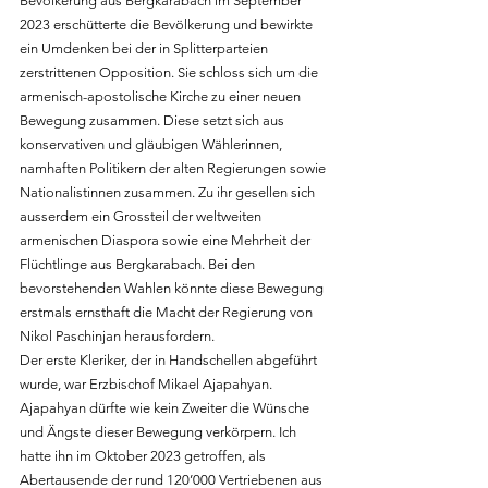
Bevölkerung aus Bergkarabach im September 
2023 erschütterte die Bevölkerung und bewirkte 
ein Umdenken bei der in Splitterparteien 
zerstrittenen Opposition. Sie schloss sich um die 
armenisch-apostolische Kirche zu einer neuen 
Bewegung zusammen. Diese setzt sich aus 
konservativen und gläubigen Wählerinnen, 
namhaften Politikern der alten Regierungen sowie 
Nationalistinnen zusammen. Zu ihr gesellen sich 
ausserdem ein Grossteil der weltweiten 
armenischen Diaspora sowie eine Mehrheit der 
Flüchtlinge aus Bergkarabach. Bei den 
bevorstehenden Wahlen könnte diese Bewegung 
erstmals ernsthaft die Macht der Regierung von 
Nikol Paschinjan herausfordern.
Der erste Kleriker, der in Handschellen abgeführt 
wurde, war Erzbischof Mikael Ajapahyan. 
Ajapahyan dürfte wie kein Zweiter die Wünsche 
und Ängste dieser Bewegung verkörpern. Ich 
hatte ihn im Oktober 2023 getroffen, als 
Abertausende der rund 120’000 Vertriebenen aus 