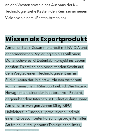
an den Westen sowie eines Ausbaus der KI-
Technologie (siehe Kasten) den Kern seiner neuen 
Vision von einem «Echten Armenien». 
Wissen als Exportprodukt
Armenien hat in Zusammenarbeit mit NVIDIA und 
der armenischen Regierung ein 500 Millionen 
Dollar schweres KI-Datenfabrikprojekt ins Leben 
gerufen. Es stellt einen bedeutenden Schritt auf 
dem Weg zu einem Technologiezentrum im 
Südkaukasus dar. Initiiert wurde das Vorhaben 
vom armenischen IT-Start-up Firebird. Wie Razmig 
Hovaghimian, einer der Initiatoren von Firebird, 
gegenüber dem Internet-TV Civilnet erklärte, wäre 
Armenien in wenigen Jahren fähig, GPU-
Halbleiter für Europa zu produzieren und mit 
einem Grosscomputer Forschungsprojekten aller 
Art freien Lauf zu geben: «The sky is the limit», 