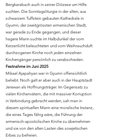
Bergkarabach auch in seiner Diözese um Hilfe 
suchten. Die Sonntagsliturgie in der alten, aus 
schwarzem Tuffstein gebauten Kathedrale in 
Gyumri, der zweitgrössten armenischen Stadt, 
war gerade zu Ende gegangen, und dieser 
hagere Mann suchte im Halbdunkel der vom 
Kerzenlicht beleuchteten und vom Weihrauchduft 
durchzogenen Kirche noch jeden einzelnen 
Kirchengänger persönlich zu verabschieden. 
Festnahme im Juni 2025
Mikael Ajapahyan war in Gyumri offensichtlich 
beliebt. Noch galt er aber auch in der Hauptstadt 
Jerewan als Hoffnungsträger. Im Gegensatz zu 
vielen Kirchenvätern, die mit massiver Korruption 
in Verbindung gebracht werden, sah man in 
diesem spirituellen Mann eine moralische Instanz, 
die eines Tages fähig wäre, die Führung der 
armenisch-apostolischen Kirche zu übernehmen 
und sie von den alten Lasten des sowjetischen 
Erbes zu befreien.