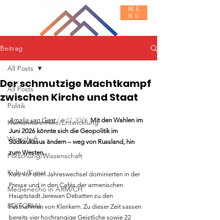
ME
NU
Beitrag
Basis INFO
MACH MIT
All Posts
Der schmutzige Machtkampf
All Posts
zwischen Kirche und Staat
Politik
Amalia van Gent
 / 6.01.2026
 Mit den Wahlen im 
Humanitäre Hilfe/Entwicklung
Juni 2026 könnte sich die Geopolitik im 
Wirtschaft
Südkaukasus ändern – weg von Russland, hin 
zum Westen.
Forschung/Wissenschaft
Kultur/Kunst
Kurz vor dem Jahreswechsel dominierten in der 
Presse und in den Cafés der armenischen 
Medienecho in ARM/CH
Hauptstadt Jerewan Debatten zu den 
EDITORIAL
Festnahmen von Klerikern. Zu dieser Zeit sassen 
bereits vier hochrangige Geistliche sowie 22 