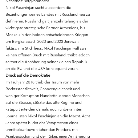
Sicherheit Bergkarabachs.
Nikol Paschinjan sucht ausserdem die 
Beziehungen seines Landes mit Russland neu zu 
definieren. Russland galt jahrzehntelang als der 
wichtigste strategische Partner Armeniens, bis 
Moskau in den beiden entscheidenden Kriegen 
um Bergkarabach 2020 und 2023 Jerewan 
faktisch im Stich liess. Nikol Paschinjan will zwar 
keinen offenen Bruch mit Russland, treibt jedoch 
seither die Annäherung seiner kleinen Republik 
an die EU und die USA konsequent voran.
Druck auf die Demokratie
Im Frühjahr 2018 trieb der Traum von mehr 
Rechtsstaatlichkeit, Chancengleichheit und 
weniger Korruption Hunderttausende Menschen 
auf die Strasse, stürzte das alte Regime und 
katapultierte den damals noch unbekannten 
Journalisten Nikol Paschinjan an die Macht. Acht 
Jahre später bildet das Versprechen eines 
unmittelbar bevorstehenden Friedens mit 
Aserbaidschan und der Türkei, einer Annäherung 