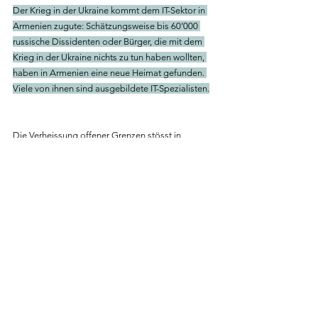
Der Krieg in der Ukraine kommt dem IT-Sektor in 
Armenien zugute: Schätzungsweise bis 60’000 
russische Dissidenten oder Bürger, die mit dem 
Krieg in der Ukraine nichts zu tun haben wollten, 
haben in Armenien eine neue Heimat gefunden. 
Viele von ihnen sind ausgebildete IT-Spezialisten.
Die Verheissung offener Grenzen stösst in 
wirtschaftlichen Kreisen auf grosse Zustimmung. 
Nikols Ideen finden auch in der Provinz viele 
Verfechter, denn dort werden Strassen, Schulen 
und Spitälern in grossem Tempo ausgebaut.
«Die Armenier sind stolz, weil ihr das Land die 
einzige noch verbliebene Demokratie im 
Südkaukasus ist», sagt Tigran Grigoryan im 
kleinen Büro der 2002 gegründeten Denkfabrik 
«Regional Center for Democracy and Security» 
(RCDS). Grigoryan bescheinigt der armenischen 
Demokratie unumwunden einen ernsthaften 