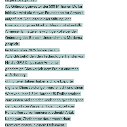
sagte Hovaghimian.
Als Gründungsinvestor der 500-Millionen-Dollar-
Initiative wird die Afeyan Foundation for Armenia 
aufgeführt. Der Leiter dieser Stiftung, der 
Risikokapitalgeber Noubar Afeyan, ist ebenfalls 
Armenier. Er hatte eine wichtige Rolle bei der 
Gründung des Biotech-Unternehmens Moderna 
gespielt. 
Im November 2025 haben die US-
Aufsichtsbehörden den Technologie-Transfer von 
Nvidia GPU-Chips nach Armenien 
genehmigt. Dies verlieh dem Projekt enormen 
Aufschwung.  
«In nur zwei Jahren haben sich die Exporte 
digitaler Dienstleistungen verdreifacht und einen 
Wert von über 1,5 Milliarden US-Dollar erreicht. 
Zum ersten Mal seit der Unabhängigkeit beginnt 
der Export von Wissen mit dem Export von 
Rohstoffen zu konkurrieren», schreibt Artak 
Kamalyan, Chefberater des armenischen 
Premierministers in einem Dokument.  