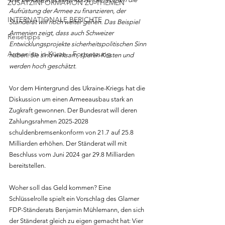
ZUSATZINFORMATION ZU THEMEN
Aufrüstung der Armee zu finanzieren, der 
INTERNATIONALE BERICHTE
Ständerat will noch weiter gehen. Das Beispiel 
Armenien zeigt, dass auch Schweizer 
Reisetipps
Entwicklungsprojekte sicherheitspolitischen Sinn 
Armenien in Kürze - Fortsetzung
haben. Sie sind wirksam, sparen Kosten und 
werden hoch geschätzt.
Vor dem Hintergrund des Ukraine-Kriegs hat die 
Diskussion um einen Armeeausbau stark an 
Zugkraft gewonnen. Der Bundesrat will deren 
Zahlungsrahmen 2025-2028 
schuldenbremsenkonform von 21.7 auf 25.8 
Milliarden erhöhen. Der Ständerat will mit 
Beschluss vom Juni 2024 gar 29.8 Milliarden 
bereitstellen.
Woher soll das Geld kommen? Eine 
Schlüsselrolle spielt ein Vorschlag des Glarner 
FDP-Ständerats Benjamin Mühlemann, den sich 
der Ständerat gleich zu eigen gemacht hat: Vier 