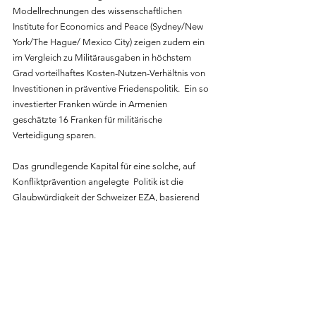
Modellrechnungen des wissenschaftlichen 
Institute for Economics and Peace (Sydney/New 
York/The Hague/ Mexico City) zeigen zudem ein 
im Vergleich zu Militärausgaben in höchstem 
Grad vorteilhaftes Kosten-Nutzen-Verhältnis von 
Investitionen in präventive Friedenspolitik.  Ein so 
investierter Franken würde in Armenien 
geschätzte 16 Franken für militärische 
Verteidigung sparen.
Das grundlegende Kapital für eine solche, auf 
Konfliktprävention angelegte  Politik ist die 
Glaubwürdigkeit der Schweizer EZA, basierend 
auf deren Verlässlichkeit, Berechenbarkeit und 
Professionalität. Der entscheidende Faktor für 
dessen Inwertsetzung ist dabei prinzipientreue 
und vorhersehbare politische Leadership durch 
die vorgesetzte Behörde: Bundesrat und EDA.
Was konnte davon in Armenien erreicht werden? 