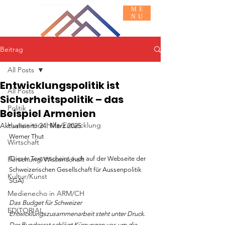
ME
NU
Beitrag
Basis INFO
MACH MIT
All Posts
Entwicklungspolitik ist
All Posts
Sicherheitspolitik – das
Politik
Beispiel Armenien
Humanitäre Hilfe/Entwicklung
Aktualisiert:
24. März 2025
Werner Thut
Wirtschaft
Forschung/Wissenschaft
(Dieser Text erscheint auch auf der Webseite der 
Schweizerischen Gesellschaft für Aussenpolitik 
Kultur/Kunst
SGA)
Medienecho in ARM/CH
Das Budget für Schweizer 
EDITORIAL
Entwicklungszusammenarbeit steht unter Druck. 
Der Bundesrat schlägt Kürzungen vor, um die 