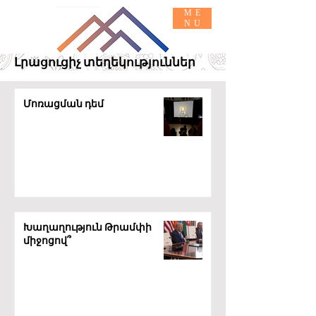
ME
NU
Լրացուցիչ տեղեկություններ
Հիմնական ՏԵՂԵԿՈՒԹՅՈՒՆՆԵՐ
ՄԻԱՑԵՔ
Մոռացման դեմ
Խաղաղություն Թրամփի
միջոցով՞