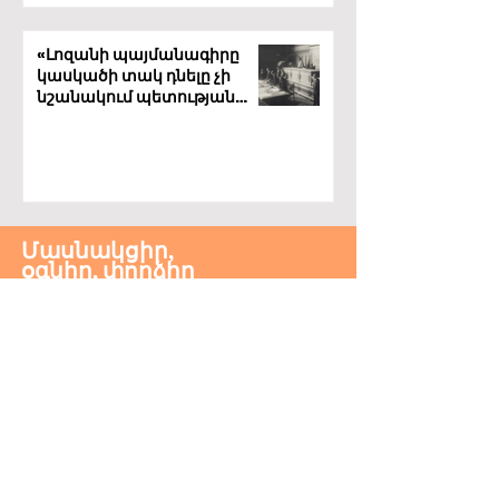
«Լոզանի պայմանագիրը
կասկածի տակ դնելը չի
նշանակում պետության
ոչնչացում, այլ
ժողովրդավարացման
քննարկում»։
Մասնակցիր,
օգնիր, փորձիր
Ներքին
ՀԱՍՑԵ
ՀԵՌԱԽՈՍ
Dorfstrasse 1b
+41 56 222 79 79
5453 Remetschwil
SPENDEN
IBAN: CH80 0900
0000
1654 7498 3