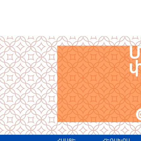
Մ
փ
ՀԱՍՑԵ
ՀԵՌԱԽՈՍ