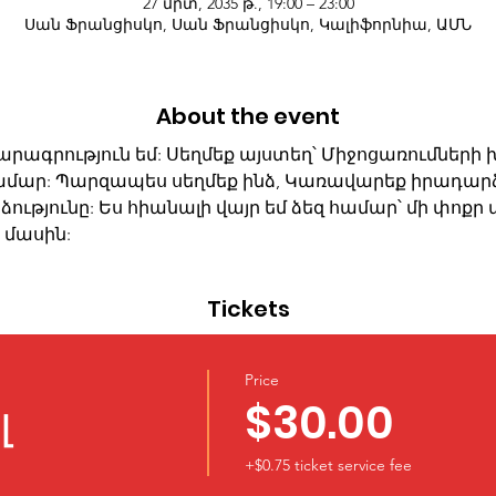
27 մրտ, 2035 թ., 19:00 – 23:00
Սան Ֆրանցիսկո, Սան Ֆրանցիսկո, Կալիֆորնիա, ԱՄՆ
About the event
րագրություն եմ: Սեղմեք այստեղ՝ Միջոցառումների խ
ամար: Պարզապես սեղմեք ինձ, Կառավարեք իրադարձո
ությունը: Ես հիանալի վայր եմ ձեզ համար՝ մի փոքր 
 մասին:
Tickets
Price
լ
$30.00
+$0.75 ticket service fee