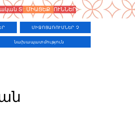
նական ՏԵՂԵԿՈՒԹՅՈՒՆՆԵՐ
ՄԻԱՑԵՔ
ԵՐ
ՄԻՋՈՑԱՌՈՒՄՆԵՐ Չ
նախապատմություն
յան