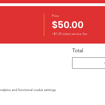
Price
$50.00
+$1.25 ticket service fee
Total
lytics and functional cookie settings.