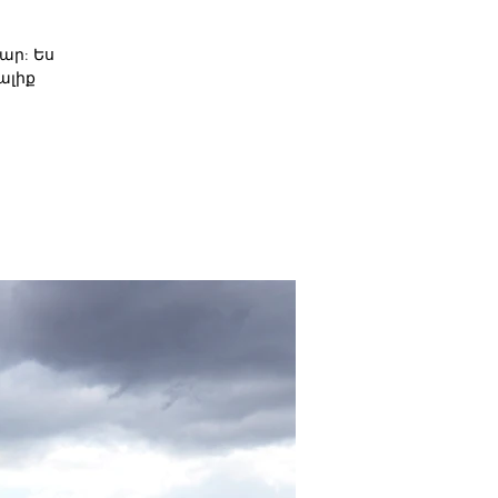
ար: Ես
ալիք