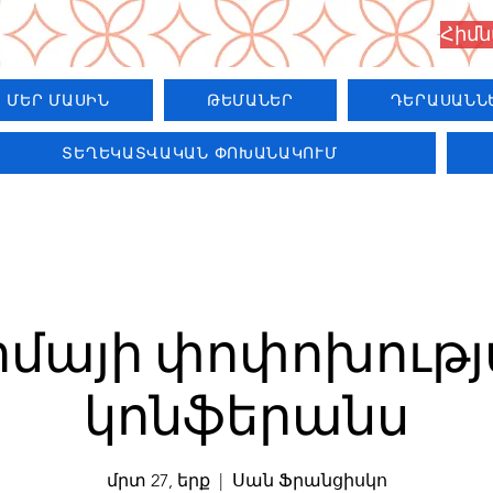
Հիմ
ՄԵՐ ՄԱՍԻՆ
ԹԵՄԱՆԵՐ
ԴԵՐԱՍԱՆՆ
ՏԵՂԵԿԱՏՎԱԿԱՆ ՓՈԽԱՆԱԿՈՒՄ
իմայի փոփոխութ
կոնֆերանս
մրտ 27, երք
  |  
Սան Ֆրանցիսկո