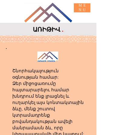
ME
NU
ԱՌԻԹԻՎ
.
Հիմնական ՏԵՂԵԿՈՒԹՅՈՒՆՆԵՐ
ՄԻԱՑԵՔ
Շնորհակալություն
օգնության համար:
Ձեր միջոցառումը
հայտարարելու համար
խնդրում ենք լրացնել և
ուղարկել այս կոնտակտային
ձևը, մենք շուտով
կտրամադրենք
բովանդակության ավելի
մանրամասն ձև, որը
կհրապարակվի մեր կայքում: