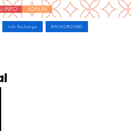
ic INFO
JOIN IN
Info Exchange
BACKGROUND
al