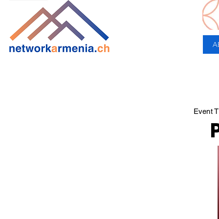
A
Event Ti