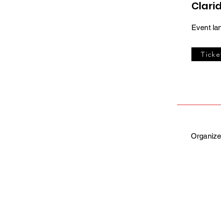
Clari
Event la
Ticke
Organize