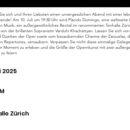
Sie sich und Ihren Liebsten einen unvergesslichen Abend mit einer le
nde! Am 10. Juli um 19:30 Uhr wird Plácido Domingo, eine weltweite 
en Musik, ein außergewöhnliches Recital im renommierten Tonhalle Zür
 von der brillanten Sopranistin Varduhi Khachatryan. Lassen Sie sich vo
d Duetten der Oper sowie vom bezaubernden Charme der Zarzuelas, 
n Repertoires, verzaubern. Verpassen Sie nicht diese einmalige Gelege
n Moment zu erleben und die Größe der Opernkunst mit zwei außerg
 zu feiern.
li 2025
PM
lle Zürich