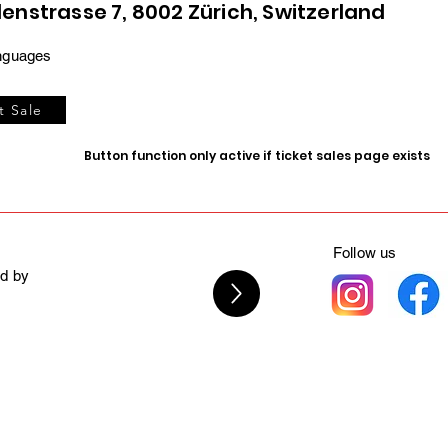
denstrasse 7, 8002 Zürich, Switzerland
nguages
t Sale
Button function only active if ticket sales page exists
Follow us
d by