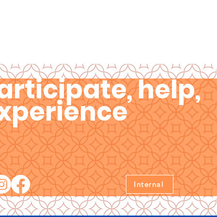
articipate, help,
xperience
Internal