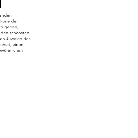
benden
Ikone der
ich geben,
n den schönsten
den Juwelen des
nheit, einen
ewöhnlichen