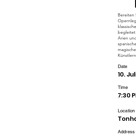
Bereiten 
Opernlege
klassisch
begleitet
Arien un
spanische
magische
Künstlern
Date
10. Ju
Time
7:30 
Location
Tonha
Address