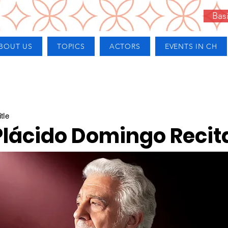
Bas
BOUT US
TOPICS
ACTORS
EVENTS IN CH
tle
Plácido Domingo Recit