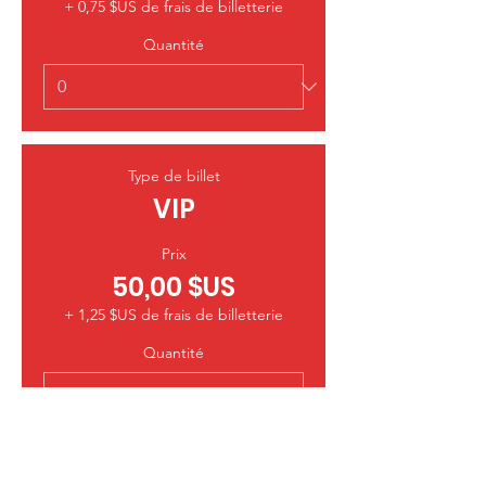
+ 0,75 $US de frais de billetterie
Quantité
Type de billet
VIP
Prix
50,00 $US
+ 1,25 $US de frais de billetterie
Quantité
Total
0,00 $US