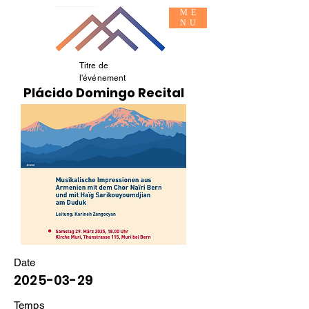
ME
NU
Titre de
l'événement
Informations de base
Plácido Domingo Recital
SE JOINDRE À
Date
2025-03-29
Temps